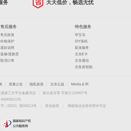
服务
天天低价，畅选无忧
售后服务
特色服务
售后政策
夺宝岛
价格保护
DIY装机
退款说明
延保服务
返修/退换货
京东E卡
取消订单
京东通信
京鱼座智能
测
|
质量公告
|
隐私政策
|
京东公益
|
Media & IR
交易第三方平台备案凭证
|
新出发京零 字第大120007号
06561155
2023）第00013号
|
营业执照
|
增值电信业务经营许可证