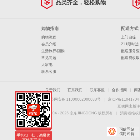
品类齐全，轻松购物
购物指南
配送方式
购物流程
上门自提
会员介绍
211限时达
生活旅行/团购
配送服务查
常见问题
配送费收取
大家电
联系客服
关于我们
|
联系我们
|
联系客服
|
合作招商
|
商
京公网安备 11000002000088号
|
京ICP备1104170
互联网出版许
Copyright © 2004 -
2026
京东JINGDONG 版权所有
|
消费者维权热
手机扫一扫，劲爆优
惠触手可得！
手机扫一扫，劲爆优