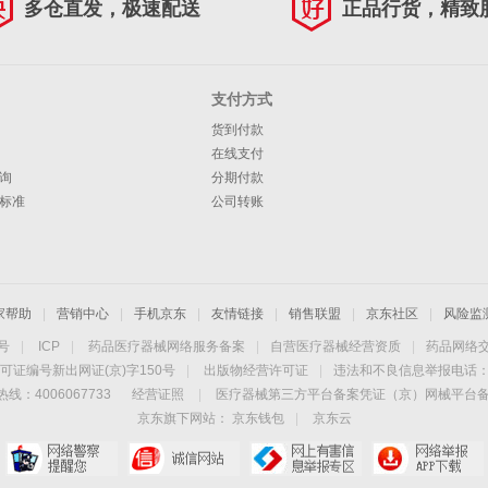
多仓直发，极速配送
正品行货，精致
支付方式
货到付款
在线支付
询
分期付款
标准
公司转账
家帮助
|
营销中心
|
手机京东
|
友情链接
|
销售联盟
|
京东社区
|
风险监
4号
|
ICP
|
药品医疗器械网络服务备案
|
自营医疗器械经营资质
|
药品网络
可证编号新出网证(京)字150号
|
出版物经营许可证
|
违法和不良信息举报电话：40
线：4006067733
经营证照
|
医疗器械第三方平台备案凭证（京）网械平台备字（
京东旗下网站：
京东钱包
|
京东云