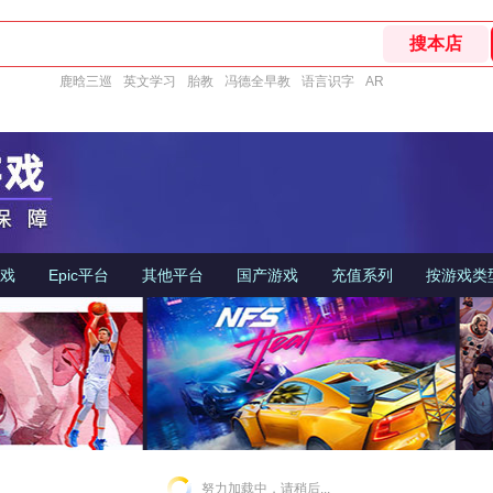
鹿晗三巡
英文学习
胎教
冯德全早教
语言识字
AR
游戏
Epic平台
其他平台
国产游戏
充值系列
按游戏类
努力加载中，请稍后...