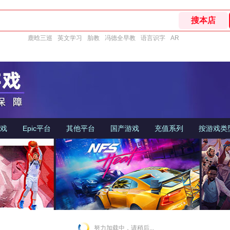
鹿晗三巡
英文学习
胎教
冯德全早教
语言识字
AR
游戏
Epic平台
其他平台
国产游戏
充值系列
按游戏类
努力加载中，请稍后...