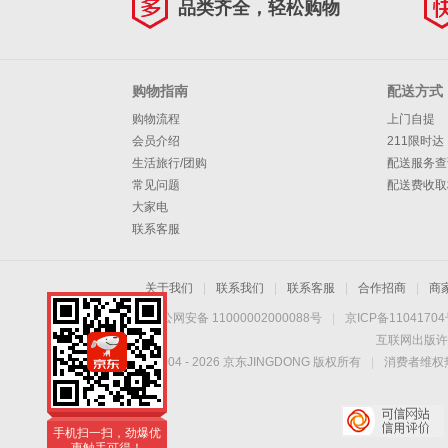
品类齐全，轻松购物
购物指南
配送方式
购物流程
上门自提
会员介绍
211限时达
生活旅行/团购
配送服务查
常见问题
配送费收取
大家电
联系客服
关于我们
|
联系我们
|
联系客服
|
合作招商
|
商
京公网安备 11000002000088号
|
京ICP备1104170
互联网出版许
Copyright © 2004 -
2026
京东JINGDONG 版权所有
|
消费者维权热
手机扫一扫，劲爆优
惠触手可得！
手机扫一扫，劲爆优