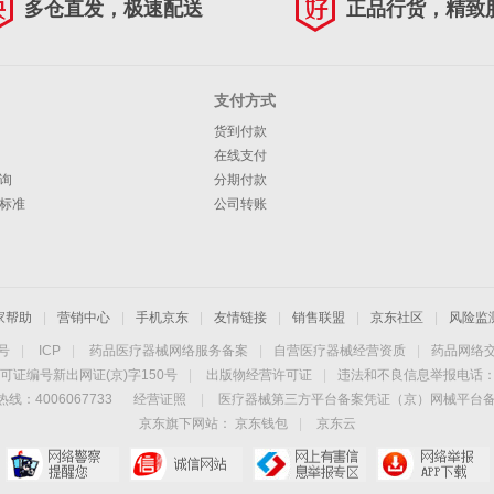
多仓直发，极速配送
正品行货，精致
支付方式
货到付款
在线支付
询
分期付款
标准
公司转账
家帮助
|
营销中心
|
手机京东
|
友情链接
|
销售联盟
|
京东社区
|
风险监
4号
|
ICP
|
药品医疗器械网络服务备案
|
自营医疗器械经营资质
|
药品网络
可证编号新出网证(京)字150号
|
出版物经营许可证
|
违法和不良信息举报电话：40
线：4006067733
经营证照
|
医疗器械第三方平台备案凭证（京）网械平台备字（
京东旗下网站：
京东钱包
|
京东云