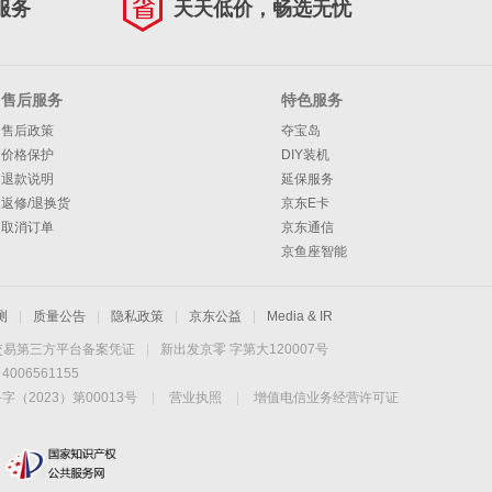
服务
天天低价，畅选无忧
售后服务
特色服务
售后政策
夺宝岛
价格保护
DIY装机
退款说明
延保服务
返修/退换货
京东E卡
取消订单
京东通信
京鱼座智能
测
|
质量公告
|
隐私政策
|
京东公益
|
Media & IR
交易第三方平台备案凭证
|
新出发京零 字第大120007号
06561155
2023）第00013号
|
营业执照
|
增值电信业务经营许可证